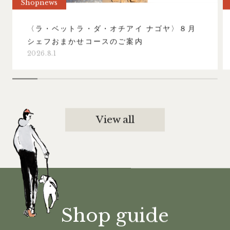
Shopnews
〈ラ・ベットラ・ダ・オチアイ ナゴヤ〉８月
シェフおまかせコースのご案内
2026.8.1
View all
S
h
o
p
g
u
i
d
e