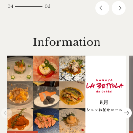
04
05
I
n
f
o
r
m
a
t
i
o
n