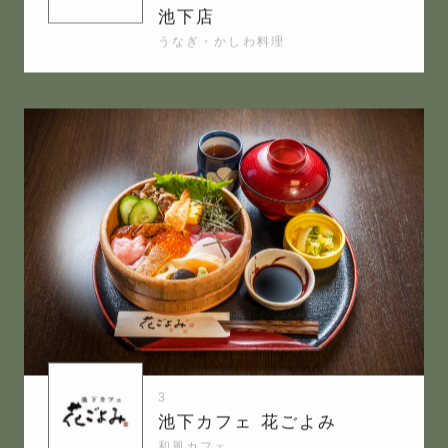
池下店
うなぎ・かしわ料理
3
池下カフェ 花ごよみ
和風カフェ