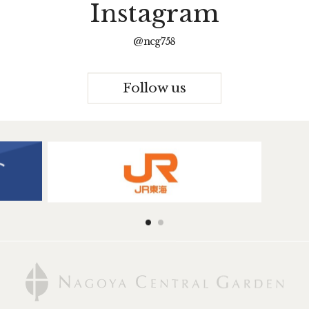
I
n
s
t
a
g
r
a
m
@
n
c
g
7
5
8
Follow us