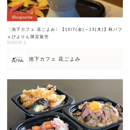
Shopnews
〈池下カフェ 花ごよみ〉【10/7(金)～13(木)】秋パフ
ェぴよりん限定販売
2022.10.3
池下カフェ 花ごよみ