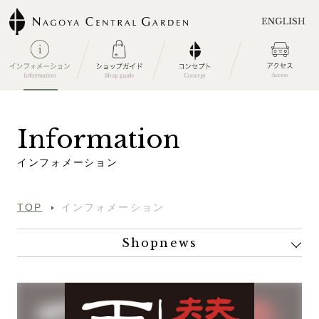
I
n
f
o
r
m
a
t
i
o
n
イ
ン
フ
ォ
メ
ー
シ
ョ
ン
TOP
インフォメーション
Shopnews
All
インフォメーション