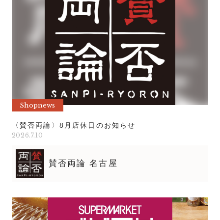
Event
イベント
News
ニュース
Shopnews
ショップニュース
Column
Shopnews
コラム
〈賛否両論〉8月店休日のお知らせ
2026.7.10
賛否両論 名古屋