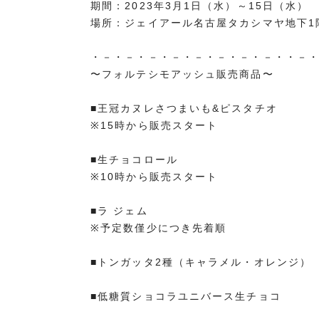
期間：2023年3月1日（水）～15日（水）
場所：ジェイアール名古屋タカシマヤ地下1
・－・－・－・－・－・－・－・－・・－
〜フォルテシモアッシュ販売商品〜
■王冠カヌレさつまいも&ピスタチオ
※15時から販売スタート
■生チョコロール
※10時から販売スタート
■ラ ジェム
※予定数僅少につき先着順
■トンガッタ2種（キャラメル・オレンジ）
■低糖質ショコラユニバース生チョコ