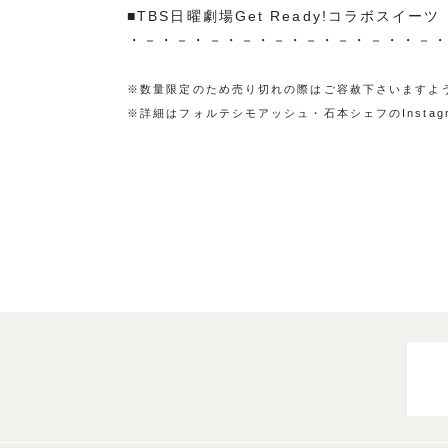
■TBS日曜劇場Get Ready!コラボスイーツ
・－・－・－・－・－・－・－・－・・－
※数量限定のため売り切れの際はご容赦下さいますよ
※詳細はフォルテシモアッシュ・石本シェフのInstag