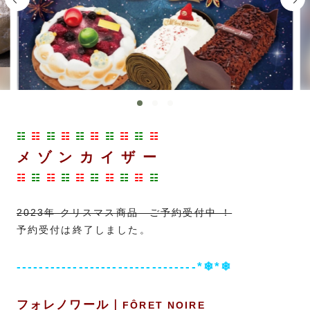
☷
☷
☷
☷
☷
☷
☷
☷
☷
☷
メ ゾ ン カ イ ザ ー
☷
☷
☷
☷
☷
☷
☷
☷
☷
☷
2023年 クリスマス商品 ご予約受付中 ！
予約受付は終了しました。
--------------------------------*❄*❄
フォレノワール｜
FÔRET NOIRE