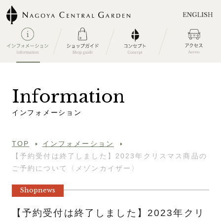
I
n
f
o
r
m
a
t
i
o
n
イ
ン
フ
ォ
メ
ー
シ
ョ
ン
TOP
インフォメーション
【予約受付は終了しました】2023年クリスマス商品の
ご予約について〈メゾンカイザー〉
Shopnews
【予約受付は終了しました】2023年クリ