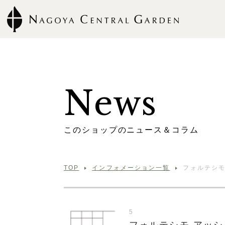
N
e
w
s
こ
の
シ
ョ
ッ
プ
の
ニ
ュ
ー
ス
＆
コ
ラ
ム
TOP
インフォメーション一覧
フォルテシモ
5
フォルテシモ アッシ