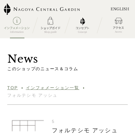
N
e
w
s
こ
の
シ
ョ
ッ
プ
の
ニ
ュ
ー
ス
＆
コ
ラ
ム
TOP
インフォメーション一覧
フォルテシモ アッシュ
5
フォルテシモ アッシュ