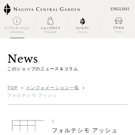
N
e
w
s
こ
の
シ
ョ
ッ
プ
の
ニ
ュ
ー
ス
＆
コ
ラ
ム
TOP
インフォメーション一覧
フォルテシモ アッシュ
5
フォルテシモ アッシュ