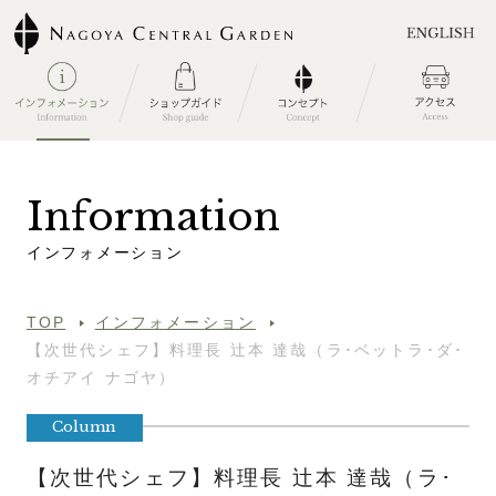
I
n
f
o
r
m
a
t
i
o
n
イ
ン
フ
ォ
メ
ー
シ
ョ
ン
TOP
インフォメーション
【次世代シェフ】料理長 辻本 達哉（ラ･ベットラ･ダ･
オチアイ ナゴヤ）
Column
【次世代シェフ】料理長 辻本 達哉（ラ･