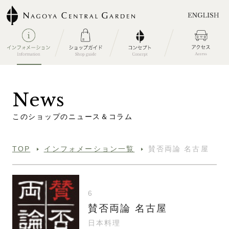
N
e
w
s
こ
の
シ
ョ
ッ
プ
の
ニ
ュ
ー
ス
＆
コ
ラ
ム
TOP
インフォメーション一覧
賛否両論 名古屋
6
賛否両論 名古屋
日本料理