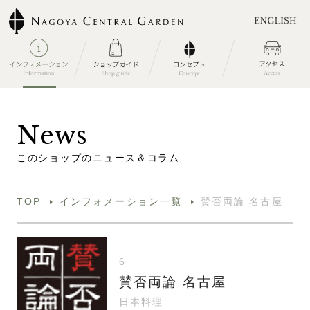
N
e
w
s
こ
の
シ
ョ
ッ
プ
の
ニ
ュ
ー
ス
＆
コ
ラ
ム
TOP
インフォメーション一覧
賛否両論 名古屋
6
賛否両論 名古屋
日本料理