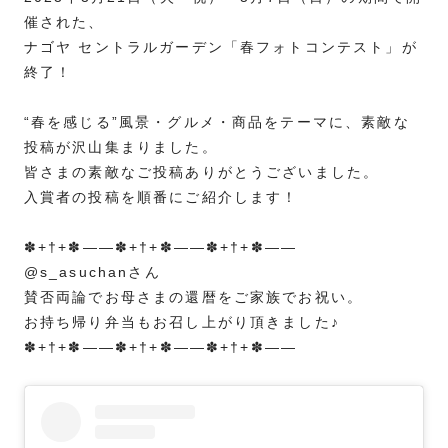
催された、
ナゴヤ セントラルガーデン「春フォトコンテスト」が
終了！
“春を感じる”風景・グルメ・商品をテーマに、素敵な
投稿が沢山集まりました。
皆さまの素敵なご投稿ありがとうございました。
入賞者の投稿を順番にご紹介します！
✽+†+✽――✽+†+✽――✽+†+✽――
@s_asuchanさん
賛否両論でお母さまの還暦をご家族でお祝い。
お持ち帰り弁当もお召し上がり頂きました♪
✽+†+✽――✽+†+✽――✽+†+✽――