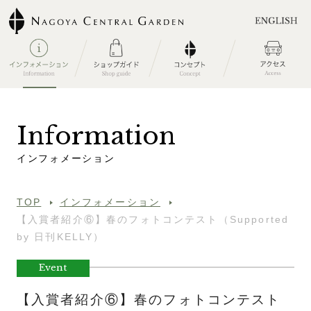
I
n
f
o
r
m
a
t
i
o
n
イ
ン
フ
ォ
メ
ー
シ
ョ
ン
TOP
インフォメーション
【入賞者紹介⑥】春のフォトコンテスト（Supported
by 日刊KELLY）
Event
【入賞者紹介⑥】春のフォトコンテスト