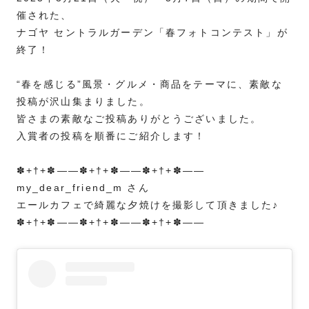
催された、
ナゴヤ セントラルガーデン「春フォトコンテスト」が
終了！
“春を感じる”風景・グルメ・商品をテーマに、素敵な
投稿が沢山集まりました。
皆さまの素敵なご投稿ありがとうございました。
入賞者の投稿を順番にご紹介します！
✽+†+✽――✽+†+✽――✽+†+✽――
my_dear_friend_m さん
エールカフェで綺麗な夕焼けを撮影して頂きました♪
✽+†+✽――✽+†+✽――✽+†+✽――