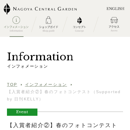
I
n
f
o
r
m
a
t
i
o
n
イ
ン
フ
ォ
メ
ー
シ
ョ
ン
TOP
インフォメーション
【入賞者紹介②】春のフォトコンテスト（Supported
by 日刊KELLY）
Event
【入賞者紹介②】春のフォトコンテスト